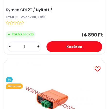
Kymco CDI 2T / Nyitott /
KYMCO Fever ZXII, KB50
14 890 Ft
Raktáron 1 db
-
+
Új
Népszerű