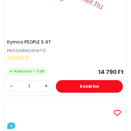
Kymco PEOPLE S 4T
PROGARMOZHATÓ
14 790 Ft
Raktáron < 3 db
-
+
Új