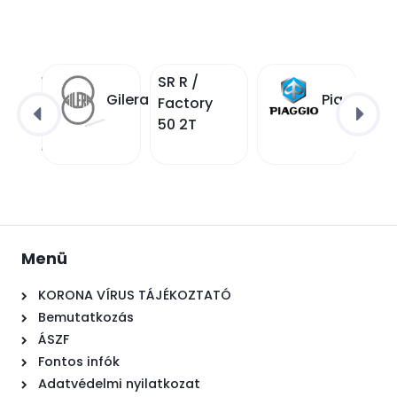
CBR 954
SR R /
Gilera
Piaggio
RR
Factory
/SC50/
50 2T
Fierblade
Menü
KORONA VÍRUS TÁJÉKOZTATÓ
Bemutatkozás
ÁSZF
Fontos infók
Adatvédelmi nyilatkozat