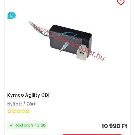
Új
Kymco Agility CDI
Nyitott / Zárt
10 990 Ft
Raktáron < 3 db