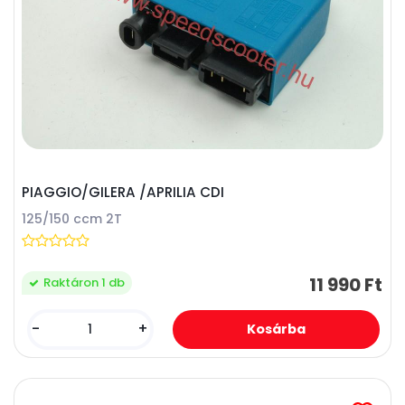
PIAGGIO/GILERA /APRILIA CDI
125/150 ccm 2T
11 990 Ft
Raktáron 1 db
-
+