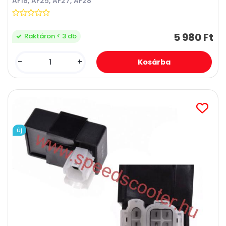
AF18, AF25, AF27, AF28
5 980 Ft
Raktáron < 3 db
-
+
Új