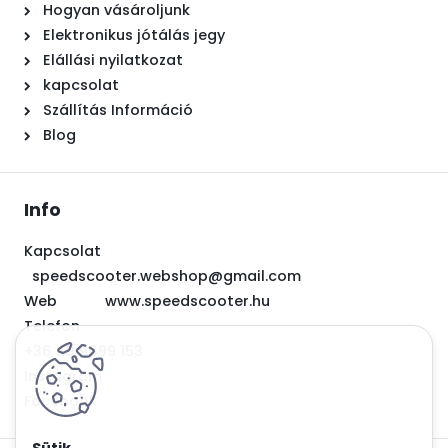
Hogyan vásároljunk
Elektronikus jótálás jegy
Elállási nyilatkozat
kapcsolat
Szállítás Információ
Blog
Info
Kapcsolat
speedscooter.webshop@gmail.com
Web
www.speedscooter.hu
Telefon
+36 30 9699 153
Instagram
Facebook