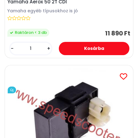
Yamaha Aerox 50 2T CDI
Yamaha egyéb típusokhoz is jó
11 890 Ft
Raktáron < 3 db
-
+
Új