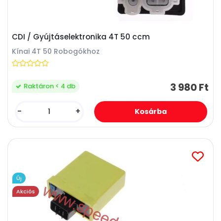
CDI / Gyújtáselektronika 4T 50 ccm
Kínai 4T 50 Robogókhoz
3 980 Ft
Raktáron < 4 db
-
+
Új
Akciós