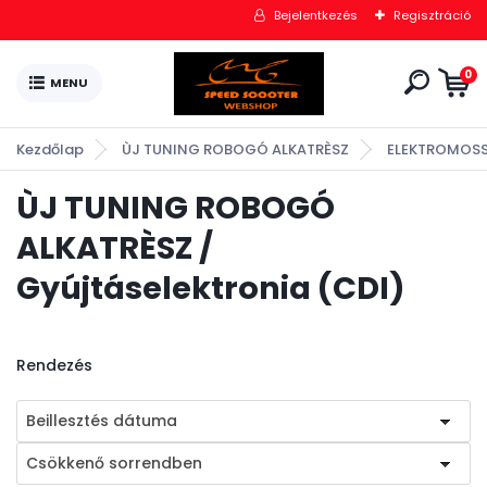
Bejelentkezés
Regisztráció
0
Kezdőlap
ÙJ TUNING ROBOGÓ ALKATRÈSZ
ELEKTROMOS
ÙJ TUNING ROBOGÓ
ALKATRÈSZ /
Gyújtáselektronia (CDI)
Rendezés
Beillesztés dátuma
Csökkenő sorrendben