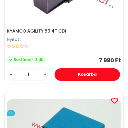
KYAMCO AGILITY 50 4T CDI
Nyitott
7 990 Ft
Raktáron < 3 db
-
+
Új