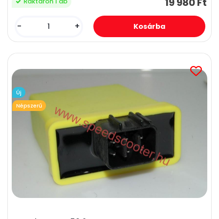
19 980 Ft
Raktáron 1 db
-
+
Új
Népszerű