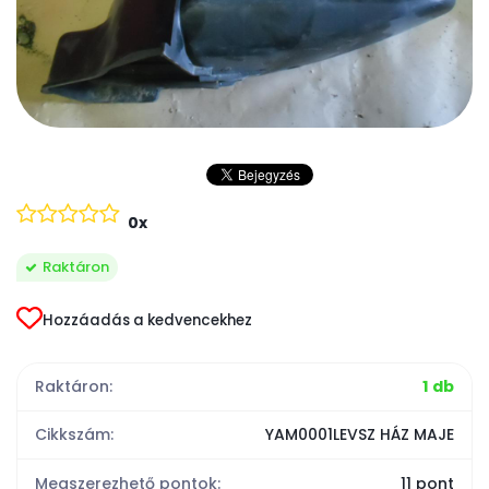
0x
Raktáron
Hozzáadás a kedvencekhez
Raktáron:
1 db
Cikkszám:
YAM0001LEVSZ HÁZ MAJE
Megszerezhető pontok:
11 pont