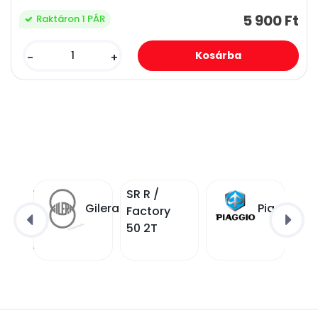
5 900 Ft
Raktáron 1 PÁR
-
+
CBR 954
SR R /
Gilera
Piaggio
RR
Factory
/SC50/
50 2T
Fierblade