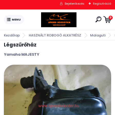
Bejelentkezés
Regisztráció
0
Kezdőlap
HASZNÁLT ROBOGÓ ALKATRÉSZ
Malaguti
Légszűrőház
Yamaha MAJESTY