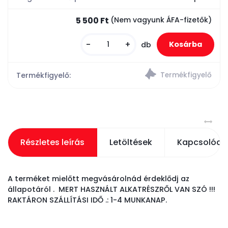
5 500 Ft
(Nem vagyunk ÁFA-fizetők)
-
+
db
Termékfigyelő:
Részletes leírás
Letöltések
Kapcsolódó
A terméket mielőtt megvásárolnád érdeklődj az
állapotáról . MERT HASZNÁLT ALKATRÉSZRŐL VAN SZÓ !!!
RAKTÁRON SZÁLLÍTÁSI IDŐ .: 1-4 MUNKANAP.